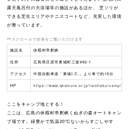
露天風呂付の大浴場等の施設があるほか、 芝ソリが
できる芝生エリアやテニスコートなど、充実した環境
が整っています。
施設名
休暇村帝釈峡
住所
広島県庄原市東城町三坂962-1
アクセス
中国自動車道「東城I.C.」より車で約15分
HP
https://www.qkamura.or.jp/taishaku/camp/
ここをキャンプ地とする！
ここは、広島の休暇村帝釈峡くぬぎの森オートキャン
プ場です。緑豊かで気温20℃ないからすごしやす