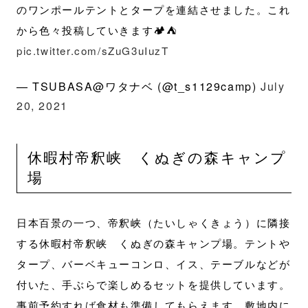
のワンポールテントとタープを連結させました。これ
から色々投稿していきます🏕⛺
pic.twitter.com/sZuG3uIuzT
— TSUBASA@ワタナベ (@t_s1129camp)
July
20, 2021
休暇村帝釈峡 くぬぎの森キャンプ
場
日本百景の一つ、帝釈峡（たいしゃくきょう）に隣接
する休暇村帝釈峡 くぬぎの森キャンプ場。テントや
タープ、バーベキューコンロ、イス、テーブルなどが
付いた、手ぶらで楽しめるセットを提供しています。
事前予約すれば食材も準備してもらえます。敷地内に