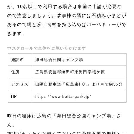
が、10名以上で利用する場合は事前に申請が必要な
ので注意しましょう。炊事棟の隣には石積みかまどが
あるので網と炭、食材を持ち込めばバーベキューがで
きます。
施設名
海田総合公園キャンプ場
住所
広島県安芸郡海田町東海田字蟻ケ原
アクセス
山陽自動車道「広島東I.C.」より車で約35分
HP
https://www.kaita-park.jp/
昨日の寝床は広島の『海田総合公園キャンプ場』さ
ん。
市街地からそんな離れてないのに予約不要で無料とい