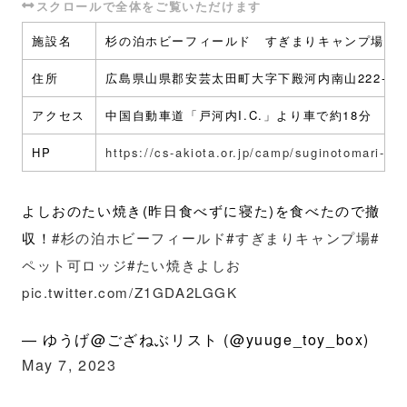
施設名
杉の泊ホビーフィールド すぎまりキャンプ場
住所
広島県山県郡安芸太田町大字下殿河内南山222-3
アクセス
中国自動車道「戸河内I.C.」より車で約18分
HP
https://cs-akiota.or.jp/camp/suginotomari-hob
よしおのたい焼き(昨日食べずに寝た)を食べたので撤
収！
#杉の泊ホビーフィールド
#すぎまりキャンプ場
#
ペット可ロッジ
#たい焼きよしお
pic.twitter.com/Z1GDA2LGGK
— ゆうげ@ござねぶリスト (@yuuge_toy_box)
May 7, 2023