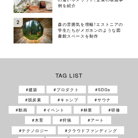
例を紹介
森の雰囲気を増幅！エストニアの
学生たちがメガホンのような図
書館スペースを制作
TAG LIST
建築
プロダクト
SDGs
脱炭素
キャンプ
サウナ
動画
イベント
林業
研修
木育
狩猟
アート
テクノロジー
クラウドファンディング