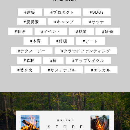
建築
プロダクト
SDGs
脱炭素
キャンプ
サウナ
動画
イベント
林業
研修
木育
狩猟
アート
テクノロジー
クラウドファンディング
森林
薪
アップサイクル
焚き火
サステナブル
エシカル