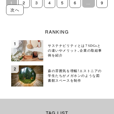
1
2
3
4
5
6
…
9
次へ
RANKING
サステナビリティとは？SDGsと
の違いやメリット、企業の取組事
例を紹介
森の雰囲気を増幅！エストニアの
学生たちがメガホンのような図
書館スペースを制作
TAG LIST