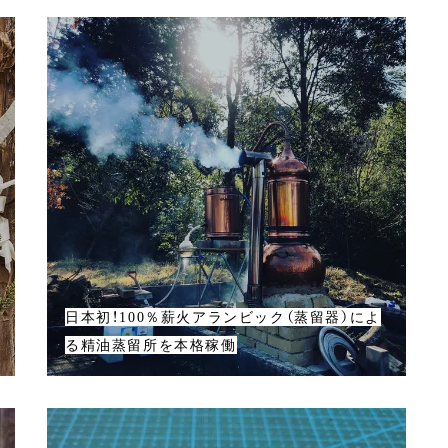
日本初！100％薪火アランビック（蒸留器）によ
る精油蒸留所を本格稼働