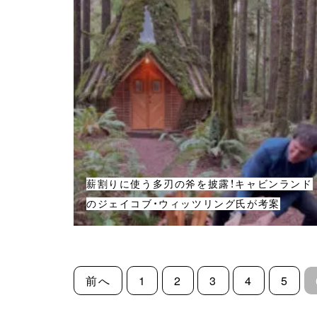
薪割りに使う多刃の斧を披露！キャビンランド
のジェイコブ・ウィッツリング氏が考案
前へ
1
2
3
4
5