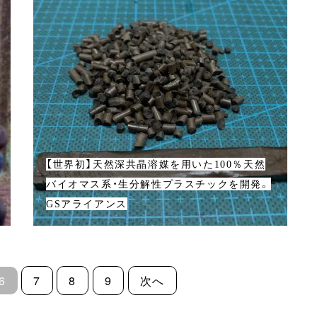
【世界初】天然深共晶溶媒を用いた100％天然
バイオマス系・生分解性プラスチックを開発。
GSアライアンス
6
7
8
9
次へ