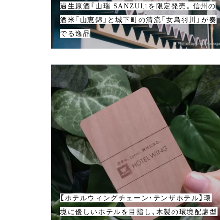
過生原酒『山瑞 SANZUI』を限定発売。信州の
酒米「山恵錦」と城下町の清流「女鳥羽川」が奏
でる逸品
【ホテルウィングチェーン・テンザホテル】環
境に優しいホテルを目指し、木製の環境配慮型