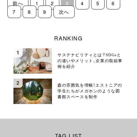
前へ
1
2
3
4
5
6
7
8
9
次へ
RANKING
サステナビリティとは？SDGsと
の違いやメリット、企業の取組事
例を紹介
森の雰囲気を増幅！エストニアの
学生たちがメガホンのような図
書館スペースを制作
TAG LIST