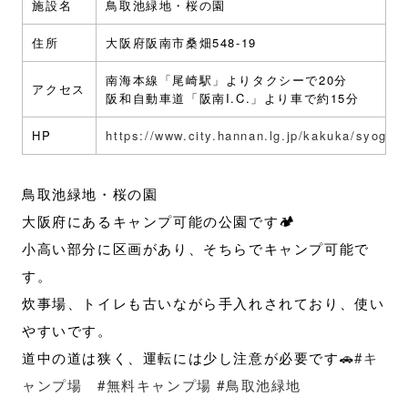
施設名
鳥取池緑地・桜の園
住所
大阪府阪南市桑畑548-19
南海本線「尾崎駅」よりタクシーで20分
アクセス
阪和自動車道「阪南I.C.」より車で約15分
HP
https://www.city.hannan.lg.jp/kakuka/syogai
鳥取池緑地・桜の園
大阪府にあるキャンプ可能の公園です🏕
小高い部分に区画があり、そちらでキャンプ可能で
す。
炊事場、トイレも古いながら手入れされており、使い
やすいです。
道中の道は狭く、運転には少し注意が必要です🚗
#キ
ャンプ場
#無料キャンプ場
#鳥取池緑地