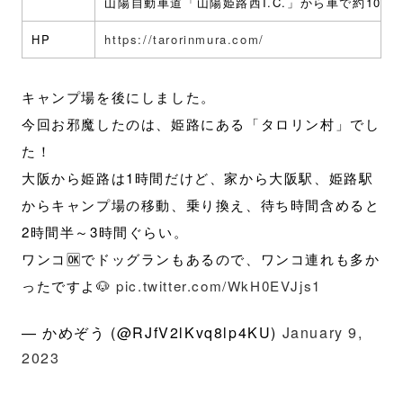
山陽自動車道「山陽姫路西I.C.」から車で約10分
HP
https://tarorinmura.com/
キャンプ場を後にしました。
今回お邪魔したのは、姫路にある「タロリン村」でし
た！
大阪から姫路は1時間だけど、家から大阪駅、姫路駅
からキャンプ場の移動、乗り換え、待ち時間含めると
2時間半～3時間ぐらい。
ワンコ🆗でドッグランもあるので、ワンコ連れも多か
ったですよ🐶
pic.twitter.com/WkH0EVJjs1
— かめぞう (@RJfV2lKvq8lp4KU)
January 9,
2023