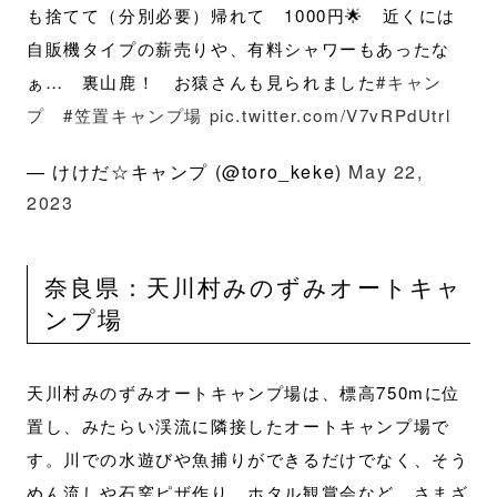
も捨てて（分別必要）帰れて 1000円🌟 近くには
自販機タイプの薪売りや、有料シャワーもあったな
ぁ… 裏山鹿！ お猿さんも見られました
#キャン
プ
#笠置キャンプ場
pic.twitter.com/V7vRPdUtrl
— けけだ☆キャンプ (@toro_keke)
May 22,
2023
奈良県：天川村みのずみオートキャ
ンプ場
天川村みのずみオートキャンプ場は、標高750mに位
置し、みたらい渓流に隣接したオートキャンプ場で
す。川での水遊びや魚捕りができるだけでなく、そう
めん流しや石窯ピザ作り、ホタル観賞会など、さまざ