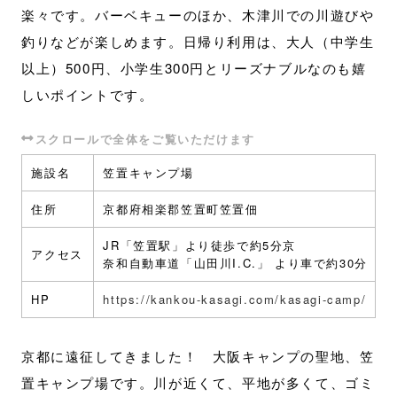
楽々です。バーベキューのほか、木津川での川遊びや
釣りなどが楽しめます。日帰り利用は、大人（中学生
以上）500円、小学生300円とリーズナブルなのも嬉
しいポイントです。
施設名
笠置キャンプ場
住所
京都府相楽郡笠置町笠置佃
JR「笠置駅」より徒歩で約5分京
アクセス
奈和自動車道「山田川I.C.」 より車で約30分
HP
https://kankou-kasagi.com/kasagi-camp/
京都に遠征してきました！ 大阪キャンプの聖地、笠
置キャンプ場です。川が近くて、平地が多くて、ゴミ