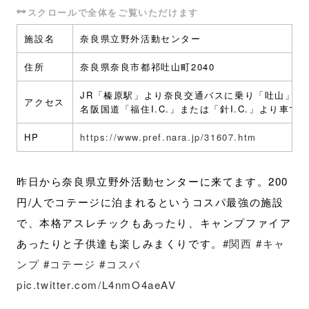
施設名
奈良県立野外活動センター
住所
奈良県奈良市都祁吐山町2040
JR「榛原駅」より奈良交通バスに乗り「吐山」バ
アクセス
名阪国道「福住I.C.」または「針I.C.」より車で約
HP
https://www.pref.nara.jp/31607.htm
昨日から奈良県立野外活動センターに来てます。200
円/人でコテージに泊まれるというコスパ最強の施設
で、本格アスレチックもあったり、キャンプファイア
あったりと子供達も楽しみまくりです。
#関西
#キャ
ンプ
#コテージ
#コスパ
pic.twitter.com/L4nmO4aeAV