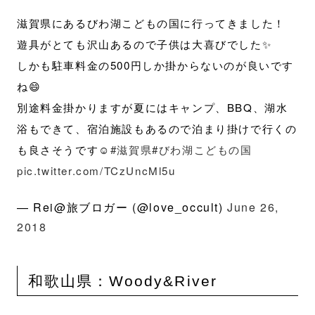
滋賀県にあるびわ湖こどもの国に行ってきました！
遊具がとても沢山あるので子供は大喜びでした✨
しかも駐車料金の500円しか掛からないのが良いです
ね😄
別途料金掛かりますが夏にはキャンプ、BBQ、湖水
浴もできて、宿泊施設もあるので泊まり掛けで行くの
も良さそうです☺
#滋賀県
#びわ湖こどもの国
pic.twitter.com/TCzUncMl5u
— Rei@旅ブロガー (@love_occult)
June 26,
2018
和歌山県：Woody&River