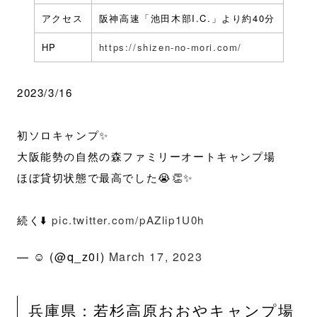
アクセス
阪神高速「池田木部I.C.」より約40分
HP
https://shizen-no-mori.com/
2023/3/16
初ソロキャンプ✨
大阪能勢の自然の森ファミリーオートキャンプ場
ほぼ貸切状態で最高でした😭👏✨
続く⬇️
pic.twitter.com/pAZlip1U0h
— ☺︎ (@q_z0i)
March 17, 2023
兵庫県：若杉高原おおやキャンプ場