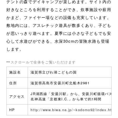
テントの森でデイキャンプが楽しめます。サイト内の
好きなところを利用することができ、炊事施設や薪用
かまど、ファイヤー場などの設備も充実しています。
敷地内には、アスレチック遊具が数多くあり、子ども
が思いっきり遊べます。夏季には小さな子どもでも安
心して水遊びができる、水深30cmの冒険水路も登場
します。
施設名
滋賀県立びわ湖こどもの国
住所
滋賀県高島市安曇川町北船木2981
JR湖西線「安曇川駅」から、安曇川町循環バスに
アクセス
名神高速「京都東I.C.」から車で約1時間
HP
http://www.biwa.ne.jp/~kodomo92/index.html