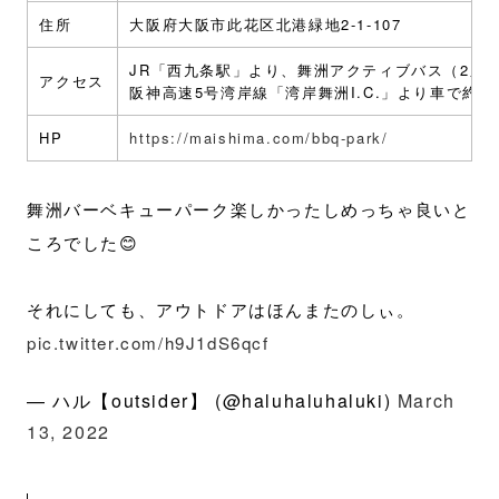
住所
大阪府大阪市此花区北港緑地2-1-107
JR「西九条駅」より、舞洲アクティブバス（2系
アクセス
阪神高速5号湾岸線「湾岸舞洲I.C.」より車で約5
HP
https://maishima.com/bbq-park/
舞洲バーベキューパーク楽しかったしめっちゃ良いと
ころでした😊
それにしても、アウトドアはほんまたのしぃ。
pic.twitter.com/h9J1dS6qcf
— ハル【outsider】 (@haluhaluhaluki)
March
13, 2022