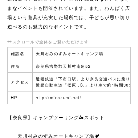
まなイベントも開催されています。また、わんぱく広
場という遊具が充実した場所では、子どもが思い切り
遊べるのも魅力的なポイントです。
施設名
天川村みのずみオートキャンプ場
住所
奈良県吉野郡天川村南角52
近畿鉄道「下市口駅」より奈良交通バスに乗り「天
アクセス
近畿自動車道「松原I.C.」より車で約1時間30分
HP
http://minozumi.net/
【奈良県】キャンプツーリング🛵スポット
天川村みのずみオートキャンプ場🏕