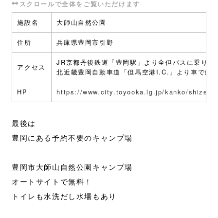
施設名
大師山自然公園
住所
兵庫県豊岡市引野
JR京都丹後鉄道「豊岡駅」より全但バスに乗り「
アクセス
北近畿豊岡自動車道「但馬空港I.C.」より車で約1
HP
https://www.city.toyooka.lg.jp/kanko/shizen/
最後は
豊岡にある予約不要のキャンプ場
豊岡市大師山自然公園キャンプ場
オートサイトで無料！
トイレも水洗だし水場もあり