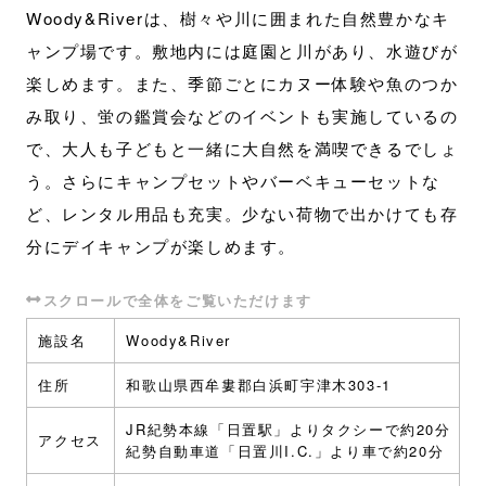
Woody&Riverは、樹々や川に囲まれた自然豊かなキ
ャンプ場です。敷地内には庭園と川があり、水遊びが
楽しめます。また、季節ごとにカヌー体験や魚のつか
み取り、蛍の鑑賞会などのイベントも実施しているの
で、大人も子どもと一緒に大自然を満喫できるでしょ
う。さらにキャンプセットやバーベキューセットな
ど、レンタル用品も充実。少ない荷物で出かけても存
分にデイキャンプが楽しめます。
施設名
Woody&River
住所
和歌山県西牟婁郡白浜町宇津木303-1
JR紀勢本線「日置駅」よりタクシーで約20分
アクセス
紀勢自動車道「日置川I.C.」より車で約20分