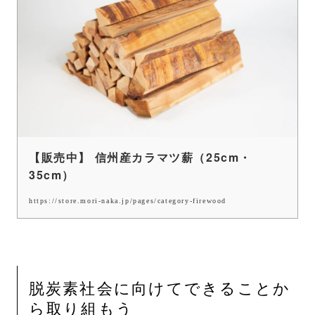
【販売中】 信州産カラマツ薪（25cm・
35cm）
https://store.mori-naka.jp/pages/category-firewood
脱炭素社会に向けてできることか
ら取り組もう