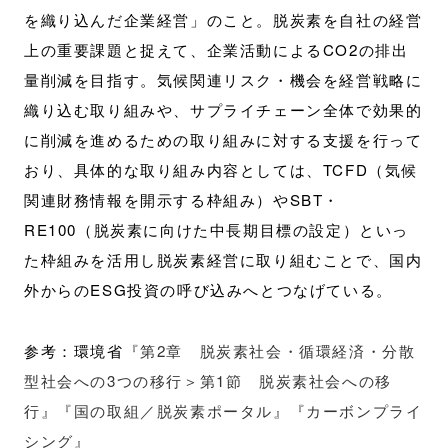
を織り込んだ企業経営」のこと。脱炭素を自社の経営
上の重要課題と捉えて、企業活動によるCO2の排出
量削減を目指す。気候関連リスク・機会を経営戦略に
織り込む取り組みや、サプライチェーン全体で効果的
に削減を進めるための取り組みに対する支援を行って
おり、具体的な取り組み内容としては、TCFD（気候
関連財務情報を開示する枠組み）やSBT・
RE100（脱炭素に向けた中長期目標の設定）といっ
た枠組みを活用し脱炭素経営に取り組むことで、国内
外からのESG投資の呼び込みへとつなげている。
参考：環境省
『第2章 脱炭素社会・循環経済・分散
型社会への3つの移行＞第1節 脱炭素社会への移
行』
『国の取組／脱炭素ポータル』
『カーボンプライ
シング』