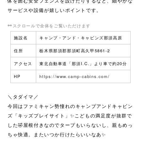
体を囲む安全フェンスを設けたりするなど、細やかな
サービスや設備が嬉しいポイントです。
施設名
キャンプ・アンド・キャビンズ那須高原
住所
栃木県那須郡那須町高久甲5861-2
アクセス
東北自動車道「那須I.C.」より車で約20分
HP
https://www.camp-cabins.com/
＼タダイマ／
今回はファミキャン勢憧れのキャンプアンドキャビン
ズ「キッズプレイサイト」✨こどもの満足度が抜群で
した🤣屋根付きなのでタープもいらないし、親もめっ
ちゃ快適。またいつか行けたらいいなあ✨