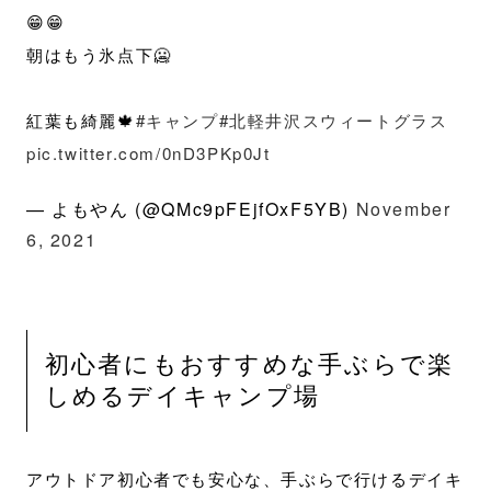
😁😁
朝はもう氷点下🥶
紅葉も綺麗🍁
#キャンプ
#北軽井沢スウィートグラス
pic.twitter.com/0nD3PKp0Jt
— よもやん (@QMc9pFEjfOxF5YB)
November
6, 2021
初心者にもおすすめな手ぶらで楽
しめるデイキャンプ場
アウトドア初心者でも安心な、手ぶらで行けるデイキ