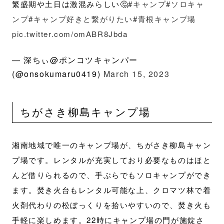
繁盛期や土日は激混みらしい🤔
#キャンプ
#ソロキャ
ンプ
#キャンプ好きと繋がりたい
#青根キャンプ場
pic.twitter.com/omABR8Jbda
— 深ちぃ@ポンコツキャンパー
(@onsokumaru0419)
March 15, 2023
ちがさき柳島キャンプ場
湘南地域で唯一のキャンプ場が、ちがさき柳島キャン
プ場です。レンタルが充実しており必要なものはほと
んど借りられるので、手ぶらでもソロキャンプができ
ます。焚き火台もレンタル可能な上、クロマツ林で着
火剤代わりの松ぼっくりを拾いやすいので、焚き火も
手軽に楽しめます。22時にキャンプ場の門が施錠さ