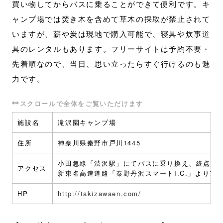
買い物してからバスに乗ることができて便利です。キ
ャンプ場では焚き木を含めて草木の採取が禁止されて
いますが、薪や炭は現地で購入可能で、寝具や炊事道
具のレンタルもあります。フリーサイトは予約不要・
先着順なので、当日、思い立ったらすぐ行けるのも魅
力です。
施設名
滝沢園キャンプ場
住所
神奈川県秦野市戸川1445
小田急線「渋沢駅」にてバスに乗り換え、終点「大
アクセス
新東名高速道路「秦野丹沢スマートI.C.」より車
HP
http://takizawaen.com/