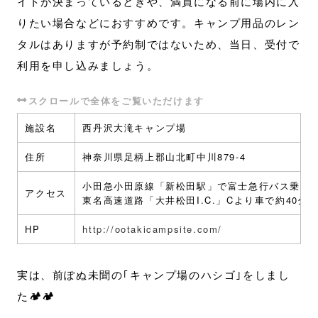
イトが決まっているときや、満員になる前に場内に入
りたい場合などにおすすめです。キャンプ用品のレン
タルはありますが予約制ではないため、当日、受付で
利用を申し込みましょう。
施設名
西丹沢大滝キャンプ場
住所
神奈川県足柄上郡山北町中川879-4
小田急小田原線「新松田駅」で富士急行バス乗り
アクセス
東名高速道路「大井松田I.C.」Cより車で約40分
HP
http://ootakicampsite.com/
実は、前ぽぬ未聞の｢キャンプ場のハシゴ｣をしまし
た🏕🏕