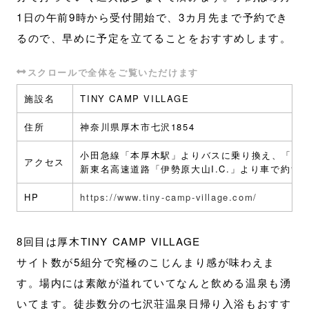
1日の午前9時から受付開始で、3カ月先まで予約でき
るので、早めに予定を立てることをおすすめします。
施設名
TINY CAMP VILLAGE
住所
神奈川県厚木市七沢1854
小田急線「本厚木駅」より​バスに乗り換え、「広
アクセス
新東名高速道路「伊勢原大山I.C.」より車で約15
HP
https://www.tiny-camp-village.com/
8回目は厚木TINY CAMP VILLAGE
サイト数が5組分で究極のこじんまり感が味わえま
す。場内には素敵が溢れていてなんと飲める温泉も湧
いてます。徒歩数分の七沢荘温泉日帰り入浴もおすす