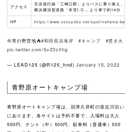
京浜急行線「三崎口駅」よりバスに乗り換え、「和
アクセス
横浜横須賀道路「衣笠I.C.」より車で約14分
HP
https://www.cocoyoko.net/spot/nahama-beac
今宵の野営地⛺️
#和田長浜海岸
#キャンプ
#焚き火
pic.twitter.com/SvZ3zIIIig
— LEAD125 (@R125_hnd)
January 15, 2022
青野原オートキャンプ場
青野原オートキャンプ場は、旧津久井町の道志川沿い
にあります。各サイトは予約不要で、入場料は大人
500円、テント（中）500円、駐車料（普通車）500