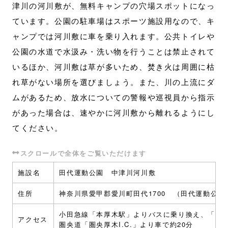
津川の河川敷が、無料キャンプの穴場スポットになっ
ています。公園の駐車場はスポーツ施設用なので、キ
ャンプでは河川敷に車を乗り入れます。公共トイレや
公園の水道で水汲み・洗い物を行うことは禁止されて
いるほか、河川敷は草が多いため、焚き火は周囲に枯
れ草がない場所を選びましょう。また、川の上流にダ
ムがあるため、放水についての警報や巡視員から指示
があった場合は、速やかに河川敷から離れるようにし
てください。
施設名
田代運動公園 中津川河川敷
住所
神奈川県愛甲郡愛川町田代1700 （田代運動公園
小田急線「本厚木駅」よりバスに乗り換え、「田
アクセス
圏央道「圏央厚木I.C.」より車で約20分