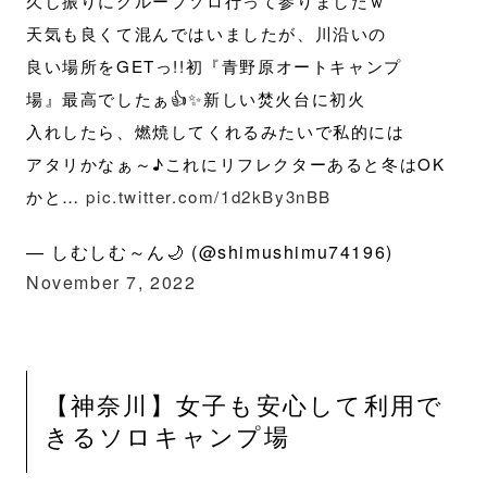
久し振りにグループソロ行って参りましたｗ
天気も良くて混んではいましたが、川沿いの
良い場所をGETっ!!初『青野原オートキャンプ
場』最高でしたぁ👍✨新しい焚火台に初火
入れしたら、燃焼してくれるみたいで私的には
アタリかなぁ～♪これにリフレクターあると冬はOK
かと…
pic.twitter.com/1d2kBy3nBB
— しむしむ～ん🌙 (@shimushimu74196)
November 7, 2022
【神奈川】女子も安心して利用で
きるソロキャンプ場