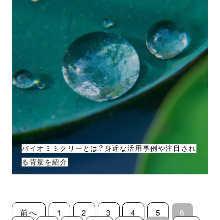
バイオミミクリーとは？身近な活用事例や注目され
る背景を紹介
前へ
1
2
3
4
5
6