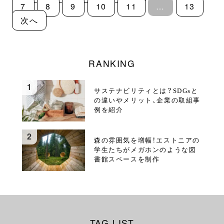
7
8
9
10
11
…
13
次へ
RANKING
サステナビリティとは？SDGsと
の違いやメリット、企業の取組事
例を紹介
森の雰囲気を増幅！エストニアの
学生たちがメガホンのような図
書館スペースを制作
TAG LIST