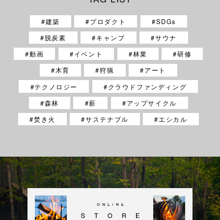
建築
プロダクト
SDGs
脱炭素
キャンプ
サウナ
動画
イベント
林業
研修
木育
狩猟
アート
テクノロジー
クラウドファンディング
森林
薪
アップサイクル
焚き火
サステナブル
エシカル