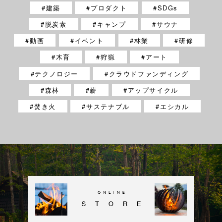
建築
プロダクト
SDGs
脱炭素
キャンプ
サウナ
動画
イベント
林業
研修
木育
狩猟
アート
テクノロジー
クラウドファンディング
森林
薪
アップサイクル
焚き火
サステナブル
エシカル