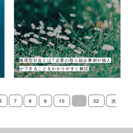
循環型社会とは？企業の取り組み事例や個人
ができることをわかりやすく解説
6
7
8
9
10
…
32
次