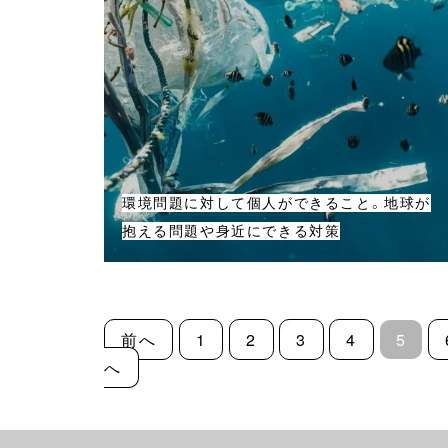
環境問題に対して個人ができること。地球が
抱える問題や身近にできる対策
前へ
1
2
3
4
5
へ